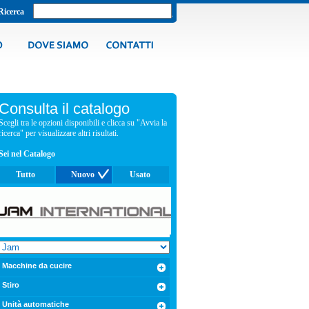
Ricerca
Consulta il catalogo
Scegli tra le opzioni disponibili e clicca su "Avvia la
ricerca" per visualizzare altri risultati.
Sei nel Catalogo
Tutto
Nuovo
Usato
Macchine da cucire
Stiro
Unità automatiche