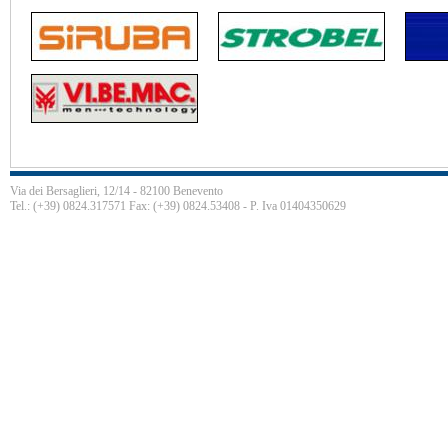
Via dei Bersaglieri, 12/14 - 82100 Benevento
Tel.: (+39) 0824.317571 Fax: (+39) 0824.53408 - P. Iva 01404350629