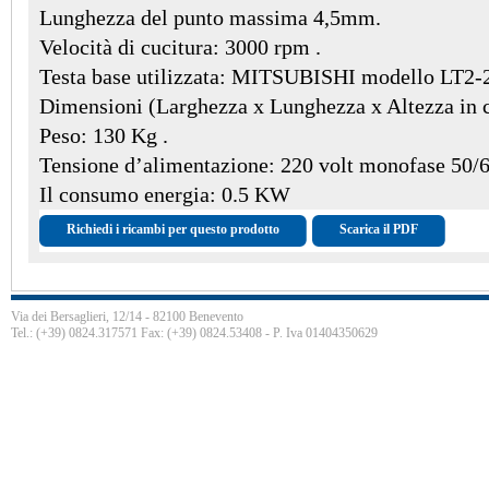
Lunghezza del punto massima 4,5mm.
Velocità di cucitura: 3000 rpm .
Testa base utilizzata: MITSUBISHI modello LT2-
Dimensioni (Larghezza x Lunghezza x Altezza in c
Peso: 130 Kg .
Tensione d’alimentazione: 220 volt monofase 50/
Il consumo energia: 0.5 KW
Richiedi i ricambi per questo prodotto
Scarica il PDF
Via dei Bersaglieri, 12/14 - 82100 Benevento
Tel.: (+39) 0824.317571 Fax: (+39) 0824.53408 - P. Iva 01404350629